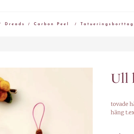
Dreads
Carbon Peel
Tatueringsbortta
Ull
tovade h
häng t.e