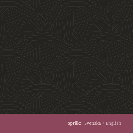
Språk
Svenska
English