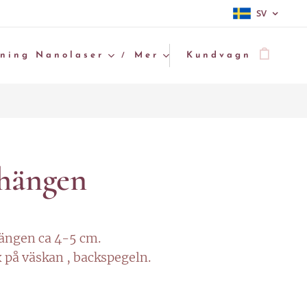
SV
gning Nanolaser
Mer
Kundvagn
 hängen
ängen ca 4-5 cm.
x på väskan , backspegeln.