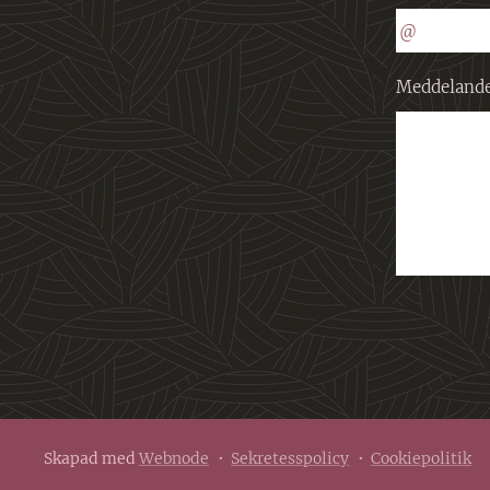
Meddeland
Skapad med
Webnode
Sekretesspolicy
Cookiepolitik