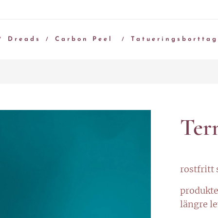
Dreads
Carbon Peel
Tatueringsbortta
Term
rostfritt
produkte
längre l