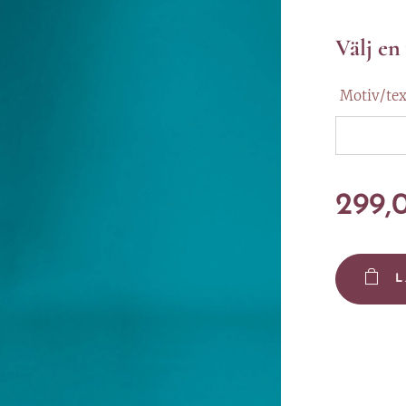
Välj en
Motiv/tex
299,
L