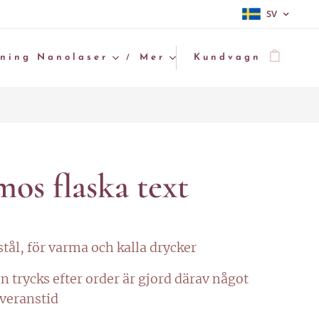
SV
gning Nanolaser
Mer
Kundvagn
os flaska text
 stål, för varma och kalla drycker
n trycks efter order är gjord därav något
everanstid