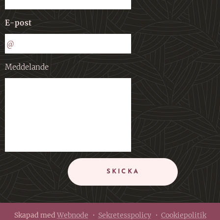
E-post
Meddelande
SKICKA
Skapad med
Webnode
Sekretesspolicy
Cookiepolitik