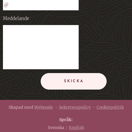
Meddelande
SKICKA
Skapad med
Webnode
Sekretesspolicy
Cookiepolitik
Språk
Svenska
English